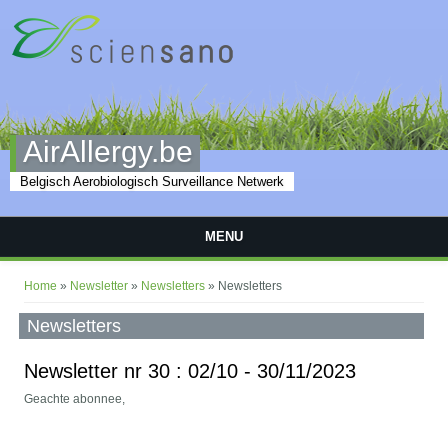
Overslaan en naar de inhoud gaan
AirAllergy.be
Belgisch Aerobiologisch Surveillance Netwerk
MENU
U bent hier
Home
»
Newsletter
»
Newsletters
» Newsletters
Newsletters
Newsletter nr 30 : 02/10 - 30/11/2023
Geachte abonnee,