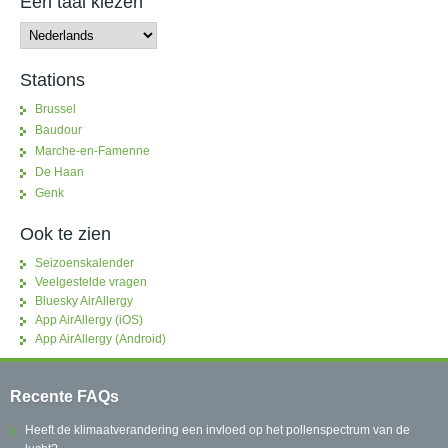
Een taal kiezen
Stations
Brussel
Baudour
Marche-en-Famenne
De Haan
Genk
Ook te zien
Seizoenskalender
Veelgestelde vragen
Bluesky AirAllergy
App AirAllergy (iOS)
App AirAllergy (Android)
Recente FAQs
Heeft de klimaatverandering een invloed op het pollenspectrum van de