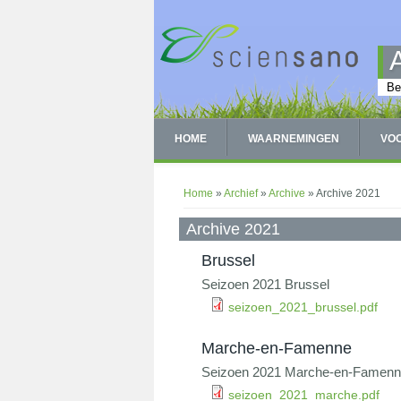
Overslaan en naar de inhoud gaan
Be
HOME
WAARNEMINGEN
VO
U bent hier
Home
»
Archief
»
Archive
» Archive 2021
Archive 2021
Brussel
Seizoen 2021 Brussel
seizoen_2021_brussel.pdf
Marche-en-Famenne
Seizoen 2021 Marche-en-Famen
seizoen_2021_marche.pdf