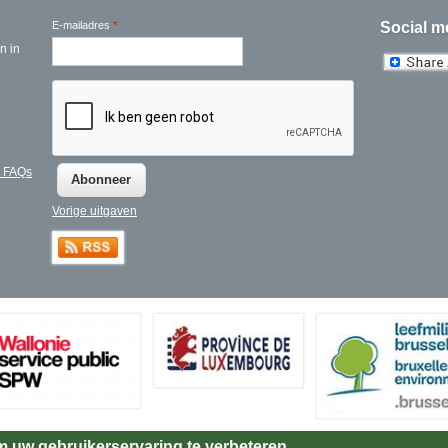
E-mailadres
*
Social m
n in
l FAQs
Vorige uitgaven
m uw gebruikerservaring te verbeteren