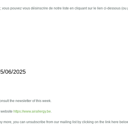
r, vous pouvez vous désinscrire de notre liste en cliquant sur le lien ci-dessous (ou
 15/06/2025
onsult the newsletter of this week.
e website
https://www.airallergy.be
.
any more, you can unsubscribe from our mailing list by clicking on the link here belo