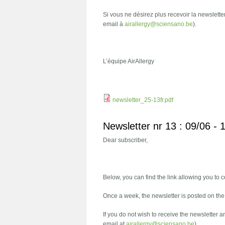
Si vous ne désirez plus recevoir la newslette
email à
airallergy@sciensano.be
).
L’équipe AirAllergy
newsletter_25-13fr.pdf
Newsletter nr 13 : 09/06 -
Dear subscriber,
Below, you can find the link allowing you to c
Once a week, the newsletter is posted on th
If you do not wish to receive the newsletter 
email at
airallergy@sciensano.be
).