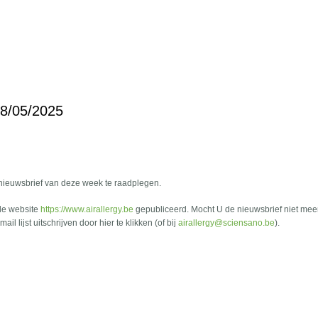
18/05/2025
 nieuwsbrief van deze week te raadplegen.
de website
https://www.airallergy.be
gepubliceerd. Mocht U de nieuwsbrief niet mee
l lijst uitschrijven door hier te klikken (of bij
airallergy@sciensano.be
).