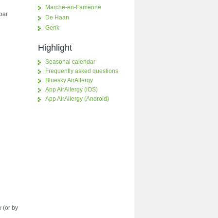
Marche-en-Famenne
 par
De Haan
Genk
Highlight
Seasonal calendar
Frequently asked questions
Bluesky AirAllergy
App AirAllergy (iOS)
App AirAllergy (Android)
w (or by