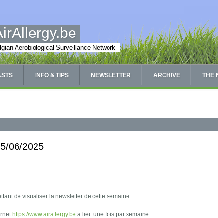
AirAllergy.be
lgian Aerobiological Surveillance Network
ASTS
INFO & TIPS
NEWSLETTER
ARCHIVE
THE
 15/06/2025
tant de visualiser la newsletter de cette semaine.
ernet
https://www.airallergy.be
a lieu une fois par semaine.