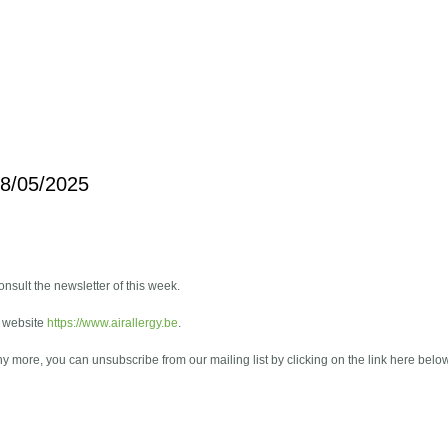
18/05/2025
onsult the newsletter of this week.
e website
https://www.airallergy.be
.
any more, you can unsubscribe from our mailing list by clicking on the link here belo