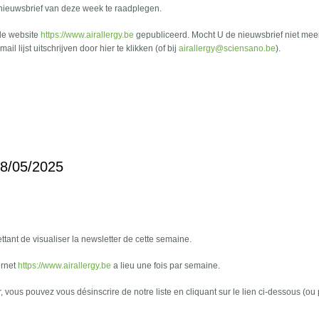
 nieuwsbrief van deze week te raadplegen.
de website
https://www.airallergy.be
gepubliceerd. Mocht U de nieuwsbrief niet mee
l lijst uitschrijven door hier te klikken (of bij
airallergy@sciensano.be
).
18/05/2025
tant de visualiser la newsletter de cette semaine.
ernet
https://www.airallergy.be
a lieu une fois par semaine.
r, vous pouvez vous désinscrire de notre liste en cliquant sur le lien ci-dessous (ou