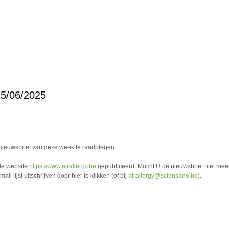
 15/06/2025
 nieuwsbrief van deze week te raadplegen.
de website
https://www.airallergy.be
gepubliceerd. Mocht U de nieuwsbrief niet mee
l lijst uitschrijven door hier te klikken (of bij
airallergy@sciensano.be
).