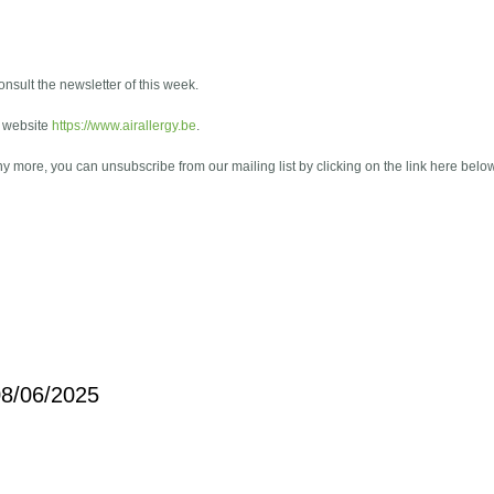
onsult the newsletter of this week.
e website
https://www.airallergy.be
.
any more, you can unsubscribe from our mailing list by clicking on the link here belo
 08/06/2025