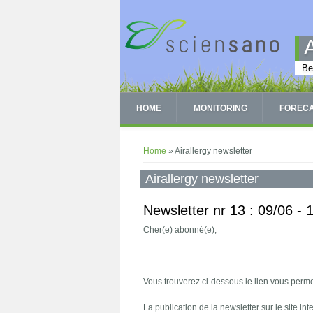
Skip to main content
Be
HOME
MONITORING
FOREC
You are here
Home
» Airallergy newsletter
Airallergy newsletter
Newsletter nr 13 : 09/06 -
Cher(e) abonné(e),
Vous trouverez ci-dessous le lien vous permet
La publication de la newsletter sur le site int