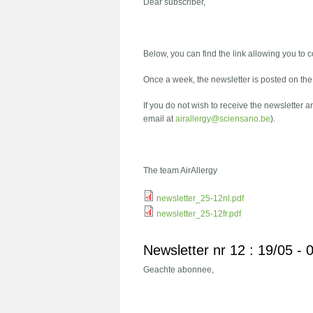
Dear subscriber,
Below, you can find the link allowing you to c
Once a week, the newsletter is posted on th
If you do not wish to receive the newsletter 
email at
airallergy@sciensano.be
).
The team AirAllergy
newsletter_25-12nl.pdf
newsletter_25-12fr.pdf
Newsletter nr 12 : 19/05 -
Geachte abonnee,