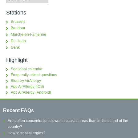
Stations
Brussels
Baudour
Marche-en-Famenne
De Haan
Genk
Highlight
Seasonal calendar
Frequently asked questions
Bluesky AirAllergy
App AirAllergy (iOS)
App AirAllergy (Android)
Recent FAQs
Are pollen concentrations lower in coastal areas than in the inland of the
country?
How to treat allergies?