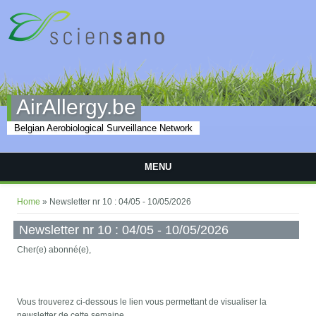
Skip to main content
AirAllergy.be
Belgian Aerobiological Surveillance Network
MENU
You are here
Home
» Newsletter nr 10 : 04/05 - 10/05/2026
Newsletter nr 10 : 04/05 - 10/05/2026
Cher(e) abonné(e),
Vous trouverez ci-dessous le lien vous permettant de visualiser la
newsletter de cette semaine.