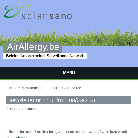
Skip to main content
AirAllergy.be
Belgian Aerobiological Surveillance Network
MENU
You are here
Home
» Newsletter nr 1 : 01/01 - 08/03/2026
Newsletter nr 1 : 01/01 - 08/03/2026
Geachte abonnee,
Hieronder kunt U de link terugvinden om de nieuwsbrief van deze week
te raadplegen.