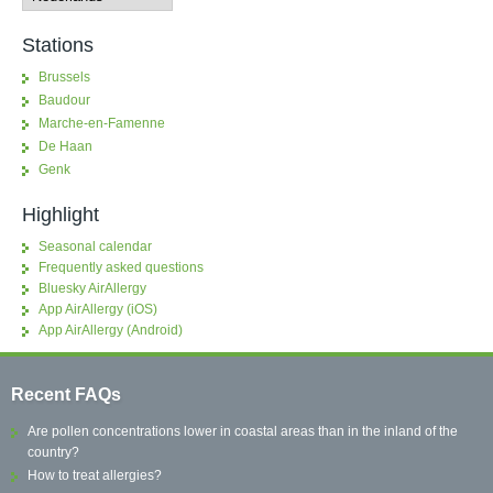
Stations
Brussels
Baudour
Marche-en-Famenne
De Haan
Genk
Highlight
Seasonal calendar
Frequently asked questions
Bluesky AirAllergy
App AirAllergy (iOS)
App AirAllergy (Android)
Recent FAQs
Are pollen concentrations lower in coastal areas than in the inland of the
country?
How to treat allergies?