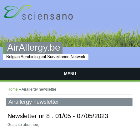
Skip to main content
AirAllergy.be
Belgian Aerobiological Surveillance Network
MENU
You are here
Home
» Airallergy newsletter
Airallergy newsletter
Newsletter nr 8 : 01/05 - 07/05/2023
Geachte abonnee,