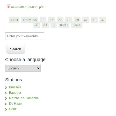
newsletter_23-05nl.pdf
Pages
« first
‹ previous
…
26
27
28
29
30
31
32
33
34
…
next ›
last »
Enter your keywords
Choose a language
Stations
Brussels
Baudour
Marche-en-Famenne
De Haan
Genk