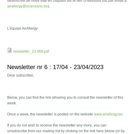
désinscrire de notre liste en cliquant sur le lien ci-dessous (ou par email à
airallergy@sciensano.be
).
L’équipe AirAllergy
newsletter_23-06fr.pdf
Newsletter nr 6 : 17/04 - 23/04/2023
Dear subscriber,
Below, you can find the link allowing you to consult the newsletter of this
week.
Once a week, the newsletter is posted on the website
www.airallergy.be
.
If you do not wish to receive the newsletter any more, you can
unsubscribe from our mailing list by clicking on the link here below (or by