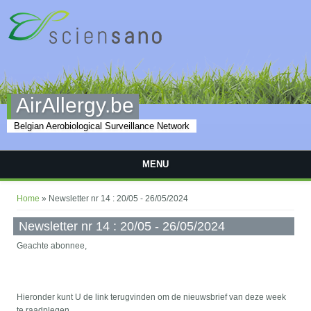
Skip to main content
AirAllergy.be
Belgian Aerobiological Surveillance Network
MENU
You are here
Home
» Newsletter nr 14 : 20/05 - 26/05/2024
Newsletter nr 14 : 20/05 - 26/05/2024
Geachte abonnee,
Hieronder kunt U de link terugvinden om de nieuwsbrief van deze week
te raadplegen.