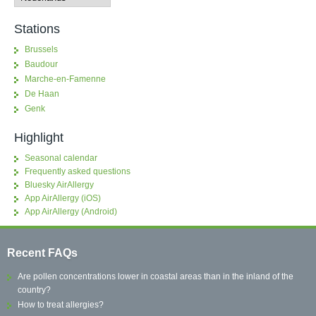
Stations
Brussels
Baudour
Marche-en-Famenne
De Haan
Genk
Highlight
Seasonal calendar
Frequently asked questions
Bluesky AirAllergy
App AirAllergy (iOS)
App AirAllergy (Android)
Recent FAQs
Are pollen concentrations lower in coastal areas than in the inland of the
country?
How to treat allergies?