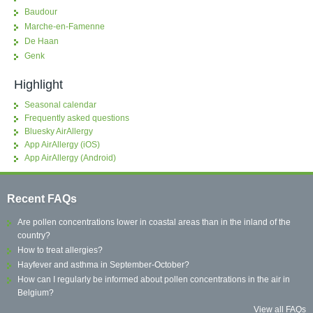
Baudour
Marche-en-Famenne
De Haan
Genk
Highlight
Seasonal calendar
Frequently asked questions
Bluesky AirAllergy
App AirAllergy (iOS)
App AirAllergy (Android)
Recent FAQs
Are pollen concentrations lower in coastal areas than in the inland of the
country?
How to treat allergies?
Hayfever and asthma in September-October?
How can I regularly be informed about pollen concentrations in the air in
Belgium?
View all FAQs