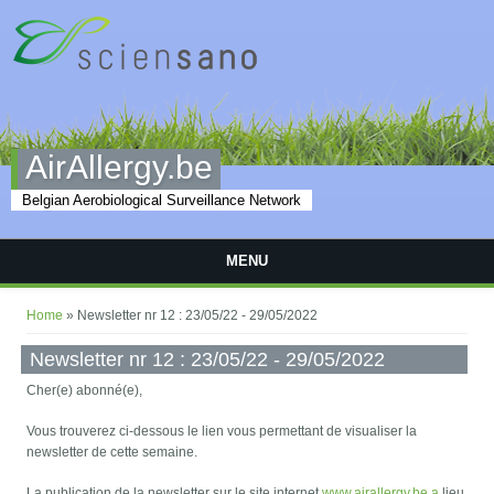
Skip to main content
AirAllergy.be
Belgian Aerobiological Surveillance Network
MENU
You are here
Home
» Newsletter nr 12 : 23/05/22 - 29/05/2022
Newsletter nr 12 : 23/05/22 - 29/05/2022
Cher(e) abonné(e),
Vous trouverez ci-dessous le lien vous permettant de visualiser la
newsletter de cette semaine.
La publication de la newsletter sur le site internet
www.airallergy.be a
lieu