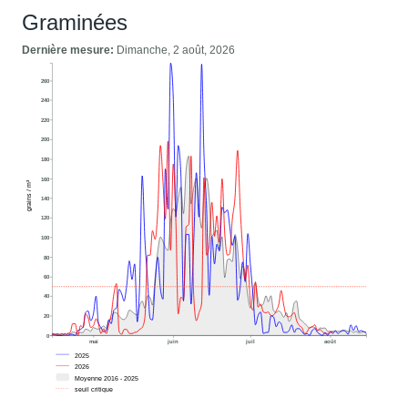
Graminées
Dernière mesure:
Dimanche, 2 août, 2026
260
240
220
200
180
160
grains / m³
140
120
100
80
60
40
20
0
mai
juin
juil
août
2025
2026
Moyenne 2016 - 2025
seuil critique