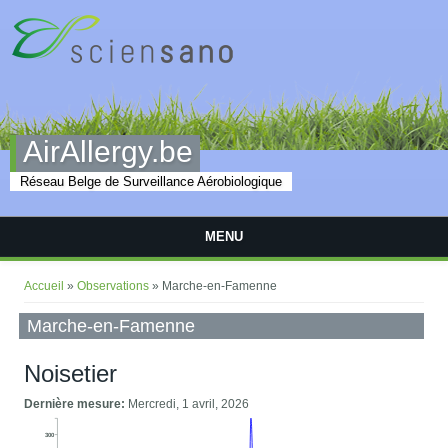
Aller au contenu principal
AirAllergy.be
Réseau Belge de Surveillance Aérobiologique
MENU
Vous êtes ici
Accueil
»
Observations
» Marche-en-Famenne
Marche-en-Famenne
Noisetier
Dernière mesure:
Mercredi, 1 avril, 2026
300