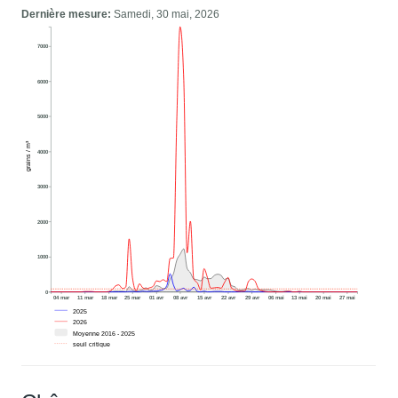
Dernière mesure:
Samedi, 30 mai, 2026
7000
6000
5000
grains / m³
4000
3000
2000
1000
0
04 mar
11 mar
18 mar
25 mar
01 avr
08 avr
15 avr
22 avr
29 avr
06 mai
13 mai
20 mai
27 mai
2025
2026
Moyenne 2016 - 2025
seuil critique