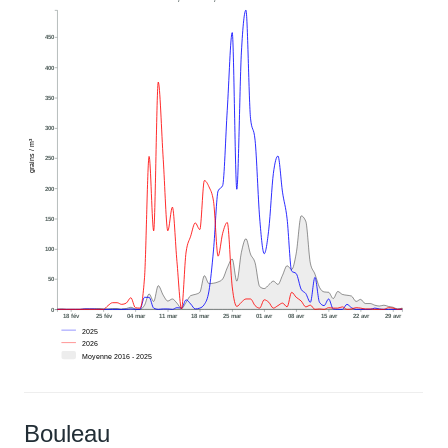
450
400
350
300
grains / m³
250
200
150
100
50
0
18 fév
25 fév
04 mar
11 mar
18 mar
25 mar
01 avr
08 avr
15 avr
22 avr
29 avr
2025
2026
Moyenne 2016 - 2025
Bouleau