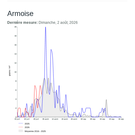
Armoise
Dernière mesure:
Dimanche, 2 août, 2026
20
18
16
14
12
grains / m³
10
8
6
4
2
0
15 juil
22 juil
29 juil
05 août
12 août
19 août
26 août
02 sep
09 sep
16 sep
23 sep
30 sep
2025
2026
Moyenne 2016 - 2025