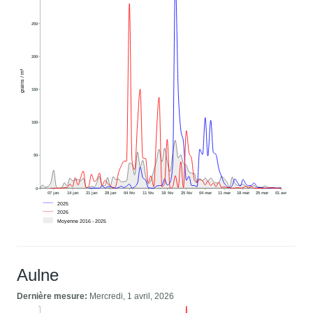
250
200
grains / m³
150
100
50
0
07 jan
14 jan
21 jan
28 jan
04 fév
11 fév
18 fév
25 fév
04 mar
11 mar
18 mar
25 mar
01 avr
2025
2026
Moyenne 2016 - 2025
Aulne
Dernière mesure:
Mercredi, 1 avril, 2026