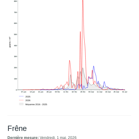
800
700
600
500
grains / m³
400
300
200
100
0
07 jan
14 jan
21 jan
28 jan
04 fév
11 fév
18 fév
25 fév
04 mar
11 mar
18 mar
25 mar
01 avr
2025
2026
Moyenne 2016 - 2025
Frêne
Dernière mesure:
Vendredi, 1 mai, 2026