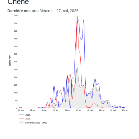
Chêne
Dernière mesure:
Mercredi, 27 mai, 2026
600
550
500
450
400
350
grains / m³
300
250
200
150
100
50
0
25 mar
01 avr
08 avr
15 avr
22 avr
29 avr
06 mai
13 mai
20 mai
27 mai
2025
2026
Moyenne 2016 - 2025